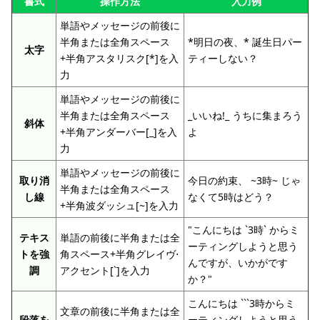
書式
操作方法
入力例
単語やメッセージの前後に
半角または全角スペース
*明日の夜、* 誕生日パー
太字
+半角アスタリスク[*]を入
ティーしない？
力
単語やメッセージの前後に
半角または全角スペース
_いいね!_ うちに集まろう
斜体
+半角アンダーバー[_]を入
よ
力
単語やメッセージの前後に
取り消
今日の約束、 ~3時~ じゃ
半角または全角スペース
し線
なくて5時はどう？
+半角波ダッシュ[~]を入力
"こんにちは `3時` からミ
テキス
単語の前後に半角または全
ーティングしようと思う
トを強
角スペース+半角グレイヴ⋅
んですが、いかがです
調
アクセント[`]を入力
か？"
こんにちは ```3時からミ
文章の前後に半角または全
段落を
ーティングしようと思う