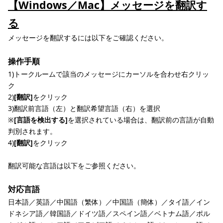
【Windows／Mac】メッセージを翻訳す
る
メッセージを翻訳するには以下をご確認ください。
操作手順
1)トークルームで該当のメッセージにカーソルを合わせ右クリッ
ク
2)
[翻訳]
をクリック
3)翻訳前言語（左）と翻訳希望言語（右）を選択
※
[言語を検出する]
を選択されている場合は、翻訳前の言語が自動
判別されます。
4)
[翻訳]
をクリック
翻訳可能な言語は以下をご参照ください。
対応言語
日本語／英語／中国語（繁体）／中国語（簡体）／タイ語／イン
ドネシア語／韓国語／ドイツ語／スペイン語／ベトナム語／ポル