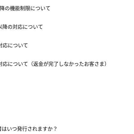
00以降の機能制限について
00以降の対応について
の対応について
リンクをコピーしました
降の対応について（返金が完了しなかったお客さま）
確認
書はいつ発行されますか？