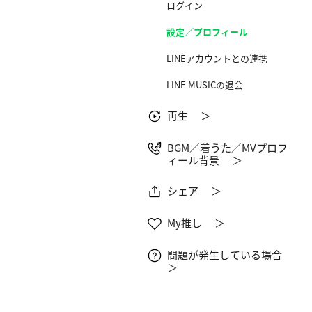
ログイン
設定／プロフィール
LINEアカウントとの連携
LINE MUSICの退会
再生 ＞
BGM／着うた／MVプロフ
ィール背景 ＞
シェア ＞
My推し ＞
問題が発生している場合
＞