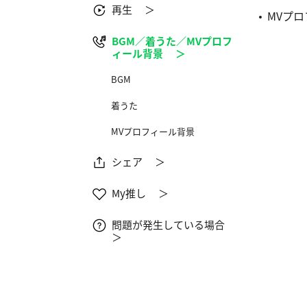
再生 ＞
MVプ
BGM／着うた／MVプロフ
ィール背景 ＞
BGM
着うた
MVプロフィール背景
シェア ＞
My推し ＞
問題が発生している場合
＞