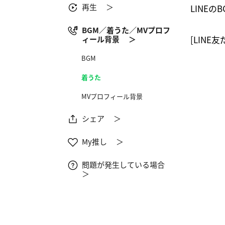
再生 ＞
LINE
BGM／着うた／MVプロフ
[LINE
ィール背景 ＞
BGM
着うた
MVプロフィール背景
シェア ＞
My推し ＞
問題が発生している場合
＞