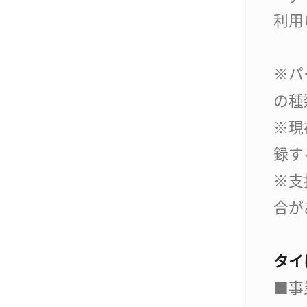
利用
※パ
の種
※現
録す
※支
合が
タイ
■事