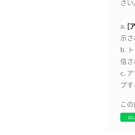
さい
a.
[
示さ
b.
信さ
c.
プす
この
は