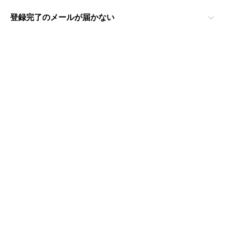
登録完了のメールが届かない