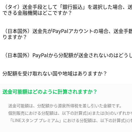
（タイ）送金手段として「銀行振込」を選択した場合、
できる金融機関はどこですか？
（日本国外）送金先がPayPalアカウントの場合、送金手
りますか？
（日本国外）PayPalから分配額が送金されないのはどう
分配額を受け取れない国や地域はありますか？
送金可能額はどのように計算されますか？
送金可能額は、分配額から源泉所得税を差し引いた金額です。
個別販売における分配額は、以下の計算式(a)または(b)のいずれ
リンクをコピーしました
「LINEスタンプ プレミアム」における分配額は、以下の計算式(c
確認