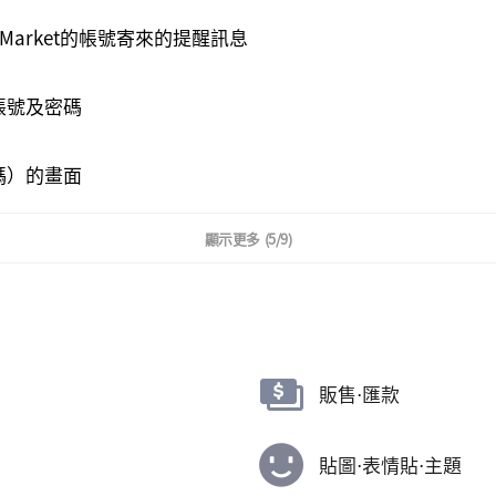
rs Market的帳號寄來的提醒訊息
帳號及密碼
複製完畢
確定
碼）的畫面
顯示更多
(5/9)
販售⋅匯款
貼圖⋅表情貼⋅主題