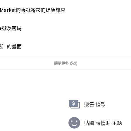
rs Market的帳號寄來的提醒訊息
帳號及密碼
複製完畢
確定
碼）的畫面
顯示更多
(5/9)
販售⋅匯款
貼圖⋅表情貼⋅主題