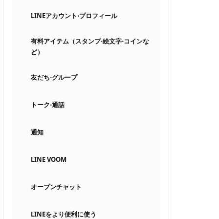
LINEアカウント⋅プロフィール
有料アイテム（スタンプ⋅絵文字⋅コインな
ど）
友だち⋅グループ
トーク⋅通話
通知
LINE VOOM
オープンチャット
LINEをより便利に使う