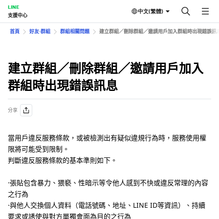
LINE
中文(繁體)
支援中心
首頁
好友⋅群組
群組相關問題
建立群組／刪除群組／邀請用戶加入群組時出現錯誤訊
建立群組／刪除群組／邀請用戶加入
群組時出現錯誤訊息
分享
當用戶違反服務條款，或被檢測出有疑似違規行為時，服務使用權
限將可能受到限制。
判斷違反服務條款的基本準則如下。
⋅張貼包含暴力、猥褻、性暗示等令他人感到不快或違反常理的內容
之行為
⋅與他人交換個人資料（電話號碼、地址、LINE ID等資訊）、持續
要求或誘使與對方單獨會面為目的之行為