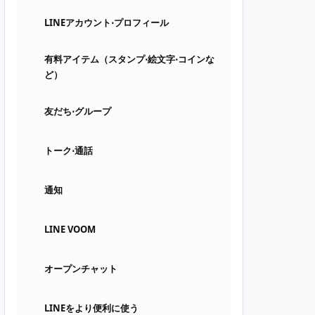
LINEアカウント⋅プロフィール
有料アイテム（スタンプ⋅絵文字⋅コインな
ど）
友だち⋅グループ
トーク⋅通話
通知
LINE VOOM
オープンチャット
LINEをより便利に使う