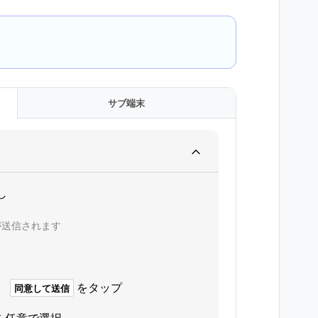
サブ端末
し
が送信されます
、
をタップ
同意して送信