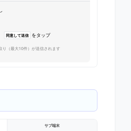
し
、
をタップ
同意して送信
取り（最大10件）が送信されます
サブ端末