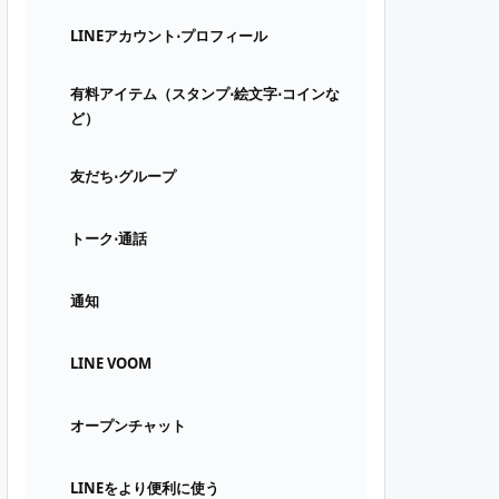
LINEアカウント⋅プロフィール
有料アイテム（スタンプ⋅絵文字⋅コインな
ど）
友だち⋅グループ
トーク⋅通話
通知
LINE VOOM
オープンチャット
LINEをより便利に使う