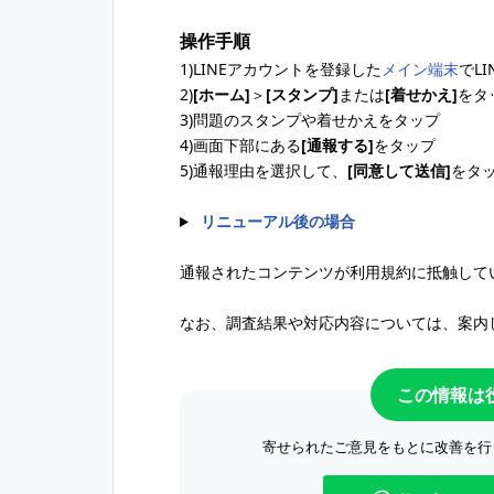
操作手順
1)LINEアカウントを登録した
メイン端末
でL
2)
[ホーム]
＞
[スタンプ]
または
[着せかえ]
をタ
3)問題のスタンプや着せかえをタップ
4)画面下部にある
[通報する]
をタップ
5)通報理由を選択して、
[同意して送信]
をタ
リニューアル後の場合
通報されたコンテンツが利用規約に抵触して
なお、調査結果や対応内容については、案内
この情報は
寄せられたご意見をもとに改善を行