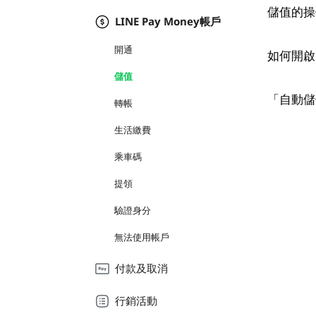
儲值的操
LINE Pay Money帳戶
開通
如何開啟
儲值
「自動儲
轉帳
生活繳費
乘車碼
提領
驗證身分
無法使用帳戶
付款及取消
行銷活動