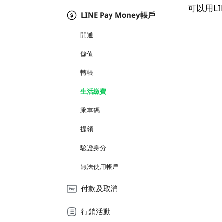
可以用LI
LINE Pay Money帳戶
開通
儲值
轉帳
生活繳費
乘車碼
提領
驗證身分
無法使用帳戶
付款及取消
行銷活動