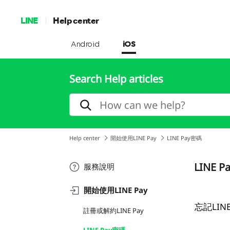
LINE
Help center
Android
iOS
Search Help articles
Help center
開始使用LINE Pay
LINE Pay密碼
LINE 
服務說明
開始使用LINE Pay
忘記LIN
註冊或解約LINE Pay