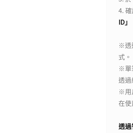
4.
ID」
※透
式。
※單
透過網
※用
在使
透過