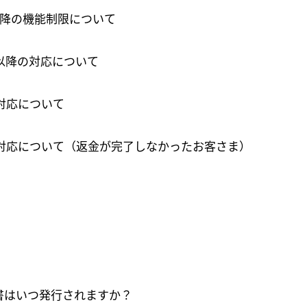
00以降の機能制限について
00以降の対応について
の対応について
リンクをコピーしました
降の対応について（返金が完了しなかったお客さま）
確認
書はいつ発行されますか？