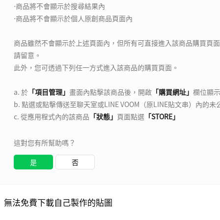
⋅商品將不會顯示於搜尋結果內
⋅商品將不會顯示於個人原創商品頁面內
商品雖然不會顯示於上述頁面內，但所有可直接進入該商品購買頁面
請留意。
此外，您可透過下列任一方式進入該商品的購買頁面。
a. 於
「項目管理」
畫面內點擊該商品後，開啟
「購買網址」
欄位顯
b. 點選或點擊傳送至聊天室或LINE VOOM（原LINE貼文串）內的
c. 從應用程式內的該商品
「狀態」
頁面點選
「STORE」
這對您有所幫助嗎？
是
否
無法免費下載自己製作的貼圖