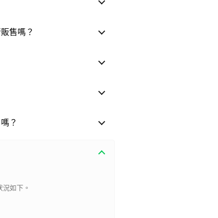
行販售嗎？
用嗎？
狀況如下。