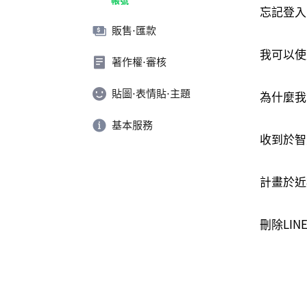
忘記登入
販售⋅匯款
我可以使
著作權⋅審核
貼圖⋅表情貼⋅主題
為什麼我無法
基本服務
收到於智
計畫於近
刪除LINE 