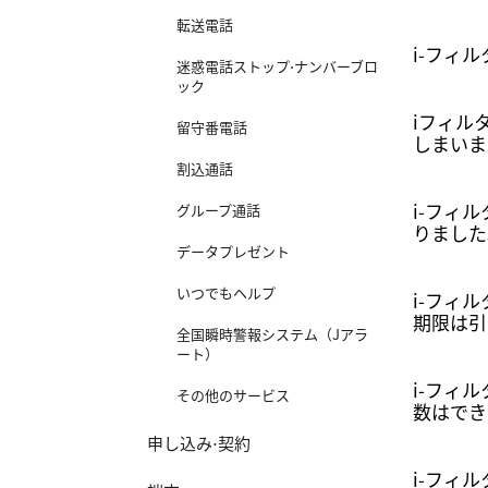
転送電話
i-フィ
迷惑電話ストップ⋅ナンバーブロ
ック
iフィル
留守番電話
しまいま
割込通話
i-フィ
グループ通話
りました
データプレゼント
いつでもヘルプ
i-フィ
期限は引
全国瞬時警報システム（Jアラ
ート）
i-フィ
その他のサービス
数はでき
申し込み⋅契約
i-フィ