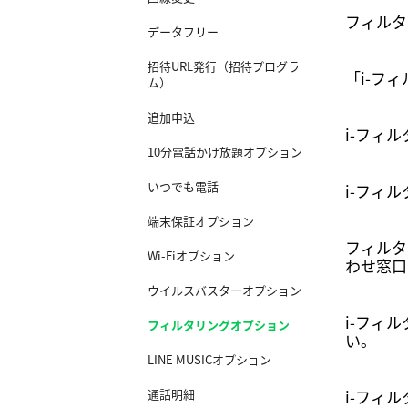
フィルタ
データフリー
招待URL発行（招待プログラ
「i-フ
ム）
追加申込
i-フィ
10分電話かけ放題オプション
いつでも電話
i-フィ
端末保証オプション
フィルタ
Wi-Fiオプション
わせ窓口
ウイルスバスターオプション
i-フィ
フィルタリングオプション
い。
LINE MUSICオプション
通話明細
i-フィ