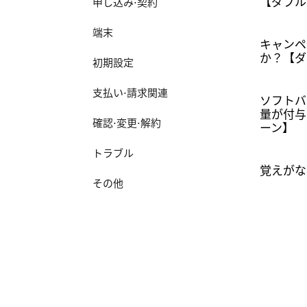
【ダブル
申し込み⋅契約
端末
キャンペ
か？【ダ
初期設定
支払い⋅請求関連
ソフトバ
量が付与
確認⋅変更⋅解約
ーン】
トラブル
覚えがな
その他