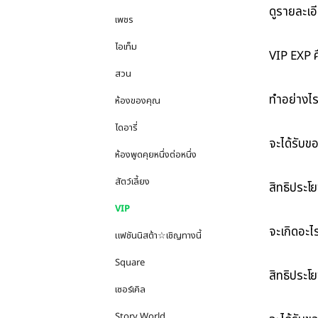
ดูรายละเอ
เพชร
ไอเท็ม
VIP EXP ค
สวน
ทำอย่างไร
ห้องของคุณ
ไดอารี่
จะได้รับข
ห้องพูดคุยหนึ่งต่อหนึ่ง
สัตว์เลี้ยง
สิทธิประโยช
VIP
จะเกิดอะไร
แฟชันนิสต้า☆เชิญทางนี้
Square
สิทธิประโย
เซอร์เคิล
Story World