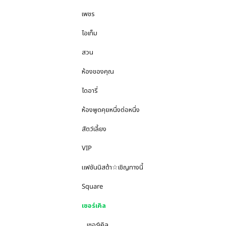
เพชร
ไอเท็ม
สวน
ห้องของคุณ
ไดอารี่
ห้องพูดคุยหนึ่งต่อหนึ่ง
สัตว์เลี้ยง
VIP
แฟชันนิสต้า☆เชิญทางนี้
Square
เซอร์เคิล
เซอร์เคิล