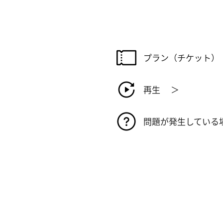
リンクをコピーしました
確認
プラン（チケット）
再生 ＞
問題が発生している