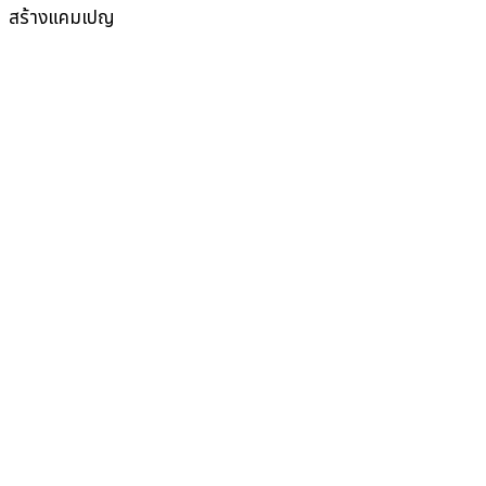
สร้างแคมเปญ
คัดลอกลิงก์แล้ว
ตกลง