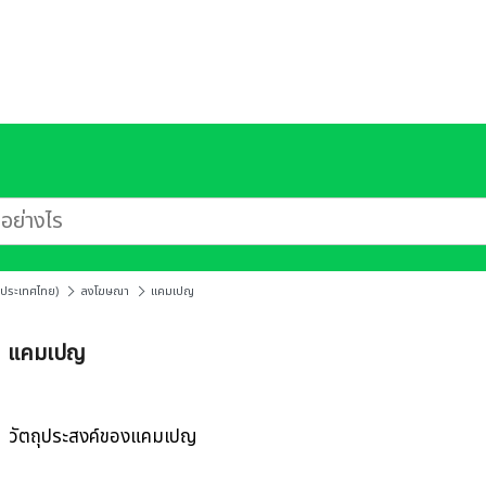
องประเทศไทย)
ลงโฆษณา
แคมเปญ
แคมเปญ
วัตถุประสงค์ของแคมเปญ