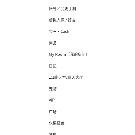
帐号／变更手机
虚拟人偶 / 好友
宝石·Cash
商品
My Room（我的房间）
日记
1:1聊天室/聊天大厅
宠物
VIP
广场
水果怪兽
其他