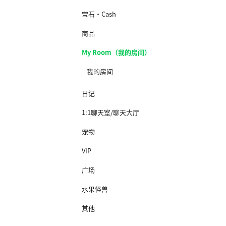
宝石·Cash
商品
My Room（我的房间）
我的房间
日记
1:1聊天室/聊天大厅
宠物
VIP
广场
水果怪兽
其他