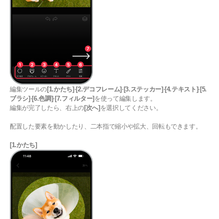
編集ツールの
[1.かたち]
⋅
[2.デコフレーム]
⋅
[3.ステッカー]
⋅
[4.テキスト]
⋅
[5.
ブラシ]
⋅
[6.色調]
⋅
[7.フィルター]
を使って編集します。
編集が完了したら、右上の
[次へ]
を選択してください。
配置した要素を動かしたり、二本指で縮小や拡大、回転もできます。
[1.かたち]