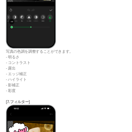
写真の色調を調整することができます。
- 明るさ
- コントラスト
- 露出
- エッジ補正
- ハイライト
- 影補正
- 彩度
[7.フィルター]