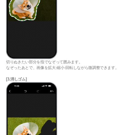
切りぬきたい部分を指でなぞって囲みます。
なぞったあとで、画像を拡大⋅縮小⋅回転しながら微調整できます。
[3.消しゴム]