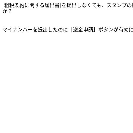
[租税条約に関する届出書]を提出しなくても、スタンプ
か？
リンクをコピーしました
確認
マイナンバーを提出したのに［送金申請］ボタンが有効