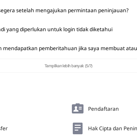
 segera setelah mengajukan permintaan peninjauan?
di yang diperlukan untuk login tidak diketahui
Telah disalin
OK
n mendapatkan pemberitahuan jika saya membuat atau 
Tampilkan lebih banyak
(5/7)
Pendaftaran
fer
Hak Cipta dan Peni