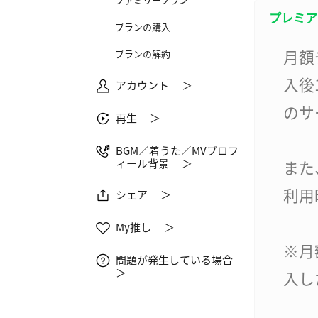
プレミア
プランの購入
月額
プランの解約
入後
アカウント ＞
のサ
再生 ＞
BGM／着うた／MVプロフ
ィール背景 ＞
また
利用
シェア ＞
My推し ＞
※月
問題が発生している場合
＞
入し