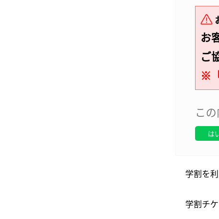
お
ご
※
この
は
学割を利
学割チケ