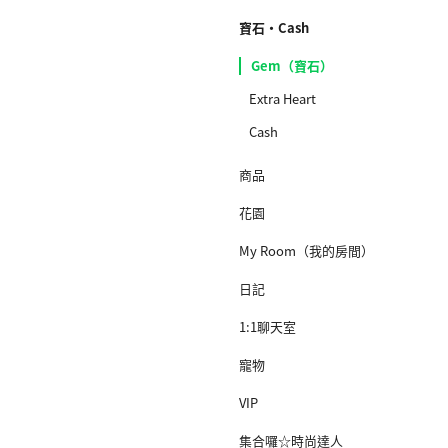
寶石·Cash
Gem（寶石）
Extra Heart
Cash
商品
花園
My Room（我的房間）
日記
1:1聊天室
寵物
VIP
集合囉☆時尚達人