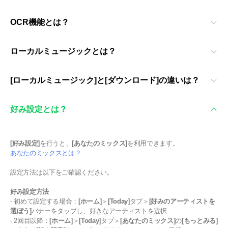
OCR機能とは？
ローカルミュージックとは？
[ローカルミュージック]と[ダウンロード]の違いは？
好み設定とは？
[好み設定]
を行うと、
[あなたのミックス]
を利用できます。
あなたのミックスとは？
設定方法は以下をご確認ください。
好み設定方法
- 初めて設定する場合：
[ホーム]
＞
[Today]
タブ＞
[好みのアーティストを
選ぼう]
バナーをタップし、好きなアーティストを選択
- 2回目以降：
[ホーム]
＞
[Today]
タブ＞
[あなたのミックス]
の
[もっとみる]