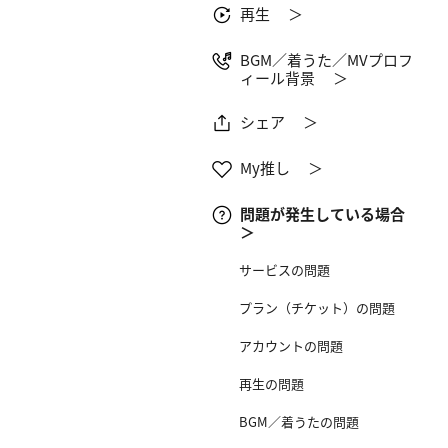
再生 ＞
BGM／着うた／MVプロフ
ィール背景 ＞
シェア ＞
My推し ＞
問題が発生している場合
＞
サービス​の問題
プラン（チケット）の問題
アカウントの問題
再生の問題
BGM／着うたの問題