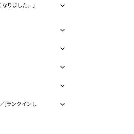
くなりました。」
／[ランクインし