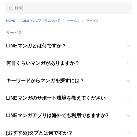
HOME
LINEマンガアプリについて
サービス
サービス
サービス
LINEマンガとは何ですか？
何冊くらいマンガがありますか？
キーワードからマンガを探すには？
LINEマンガのサポート環境を教えてください
LINEマンガアプリは海外でも利用できますか?
[おすすめ]タブとは何ですか？