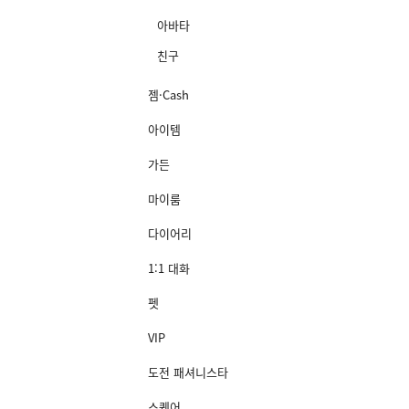
아바타
친구
젬·Cash
아이템
가든
마이룸
다이어리
1:1 대화
펫
VIP
도전 패셔니스타
스퀘어