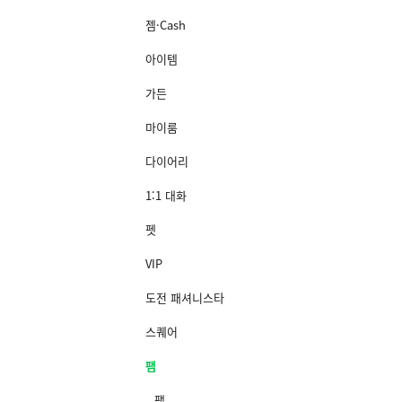
젬·Cash
아이템
가든
마이룸
다이어리
1:1 대화
펫
VIP
도전 패셔니스타
스퀘어
팸
팸