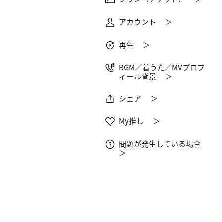
アカウント ＞
再生 ＞
BGM／着うた／MVプロフ
ィール背景 ＞
シェア ＞
My推し ＞
問題が発生している場合
＞