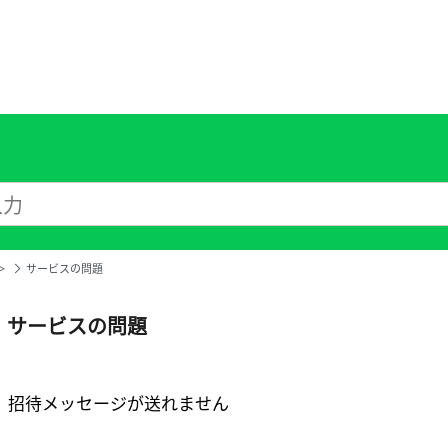
＞
サービス​の問題
サービス​の問題
招待メッセージが送れません