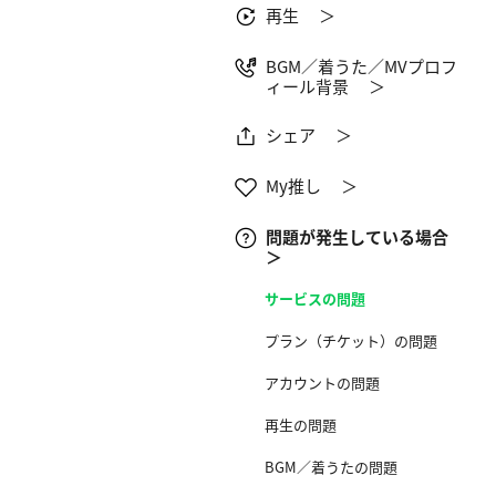
再生 ＞
BGM／着うた／MVプロフ
ィール背景 ＞
シェア ＞
My推し ＞
問題が発生している場合
＞
サービス​の問題
プラン（チケット）の問題
アカウントの問題
再生の問題
BGM／着うたの問題