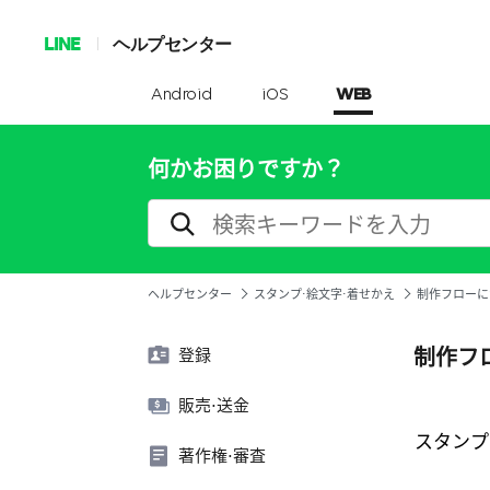
LINE
ヘルプセンター
Android
iOS
WEB
何かお困りですか？
ヘルプセンター
スタンプ⋅絵文字⋅着せかえ
制作フローに
制作フ
登録
販売⋅送金
スタンプ
著作権⋅審査